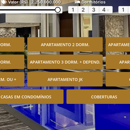
Valor (R$)
2.250.000.000
Dormitórios
1
2
3
4
+
1
DORM.
APARTAMENTO 2 DORM.
APARTAMEN
DORM.
APARTAMENTO 3 DORM. + DEPEND.
APAR
M. OU +
APARTAMENTO JK
CASAS EM CONDOMÍNIOS
COBERTURAS