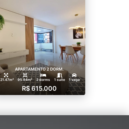
APARTAMENTO 2 DORM.
121.47m²
95.94m²
2 dorms
1 suíte
1 vaga
R$ 615.000