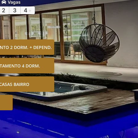
Vagas
2
3
4
+
TO 2 DORM. + DEPEND.
TAMENTO 4 DORM.
CASAS BAIRRO