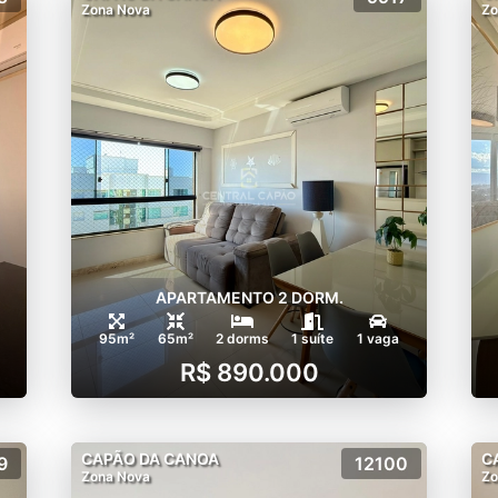
Zona Nova
Zo
APARTAMENTO 2 DORM.
95m²
65m²
2 dorms
1 suíte
1 vaga
R$ 890.000
CAPÃO DA CANOA
C
9
12100
Zona Nova
Zo