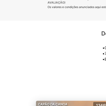
AVALIAÇÃO)
Os valores e condições anunciados aqui estã
D
▪️
▪️
CAPÃO DA CANOA
1346