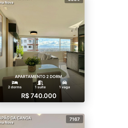
na Nova
APARTAMENTO 2 DORM.
2 dorms
1 suíte
1 vaga
R$ 740.000
APÃO DA CANOA
7167
na Nova