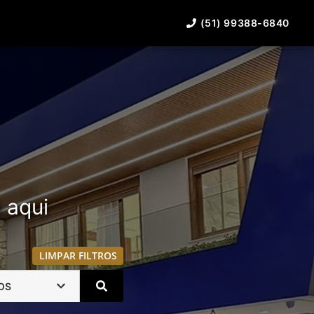
(51) 99388-6840
á aqui
LIMPAR FILTROS
OS