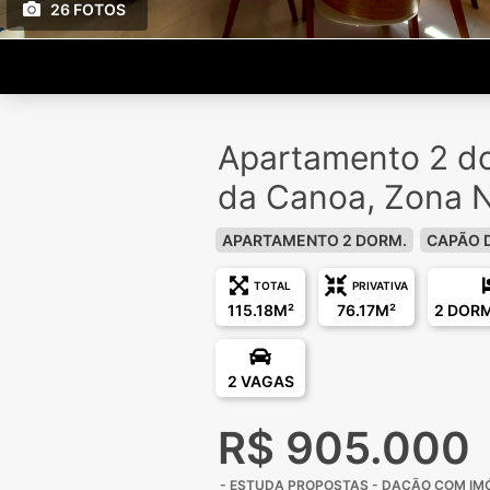
26 FOTOS
Apartamento 2 d
da Canoa, Zona 
APARTAMENTO 2 DORM.
CAPÃO 
TOTAL
PRIVATIVA
115.18M²
76.17M²
2 DOR
2 VAGAS
R$ 905.000
- ESTUDA PROPOSTAS - ⁠DAÇÃO COM IMÓ