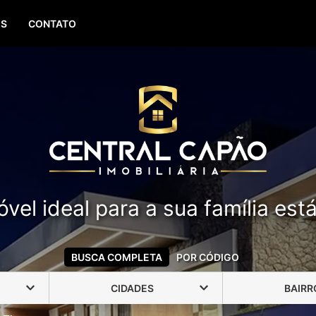
(51) 99388-6840
OS
CONTATO
vel ideal para a sua família est
BUSCA COMPLETA
POR CÓDIGO
CIDADES
BAIRR