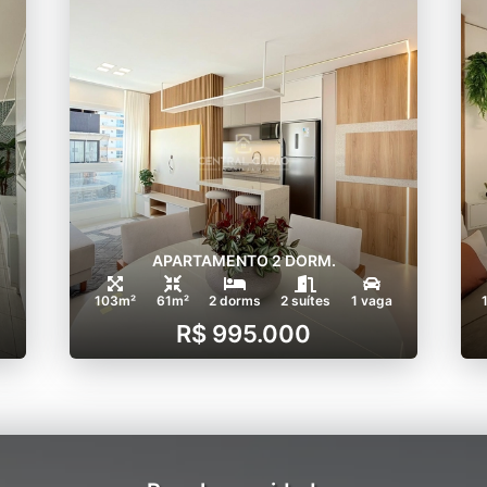
APARTAMENTO 2 DORM.
103m²
61m²
2 dorms
2 suítes
1 vaga
R$ 995.000