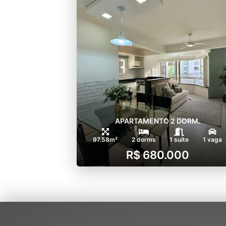
APARTAMENTO 2 DORM.
97.58m²
2 dorms
1 suíte
1 vaga
R$ 680.000