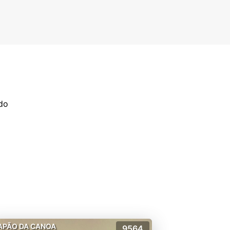
ado
APÃO DA CANOA
9564