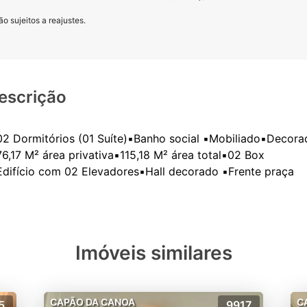
o sujeitos a reajustes.
escrição
02 Dormitórios (01 Suíte)▪️Banho social ▪️Mobiliado▪️Decor
76,17 M² área privativa▪️115,18 M² área total▪️02 Box
Imóveis similares
CAPÃO DA CANOA
C
5
9917