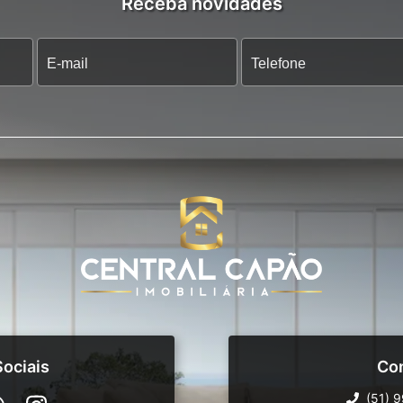
Receba novidades
ociais
Co
(51) 