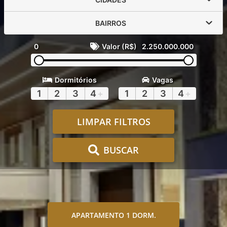
BAIRROS
0
Valor (R$)
2.250.000.000
Dormitórios
Vagas
1
2
3
4
+
1
2
3
4
+
LIMPAR FILTROS
BUSCAR
APARTAMENTO 1 DORM.