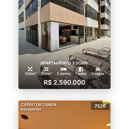
APARTAMENTO 3 DORM.
320m²
256m²
3 dorms
1 suíte
2 vagas
R$ 2.590.000
CAPÃO DA CANOA
7526
Navegantes