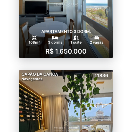
APARTAMENTO 3 DORM.
108m²
3 dorms
1 suíte
2 vagas
R$ 1.650.000
CAPÃO DA CANOA
11836
Navegantes