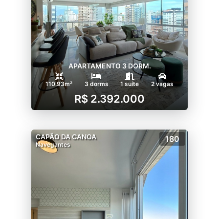
APARTAMENTO 3 DORM.
110.93m²
3 dorms
1 suíte
2 vagas
R$ 2.392.000
CAPÃO DA CANOA
180
Navegantes