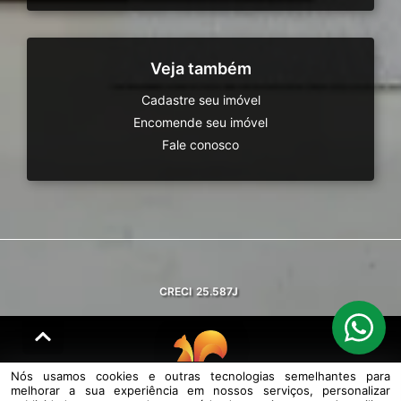
Veja também
Cadastre seu imóvel
Encomende seu imóvel
Fale conosco
CRECI
25.587J
Nós usamos cookies e outras tecnologias semelhantes para
melhorar a sua experiência em nossos serviços, personalizar
© DESENVOLVIDO PELA
AGIL.NET