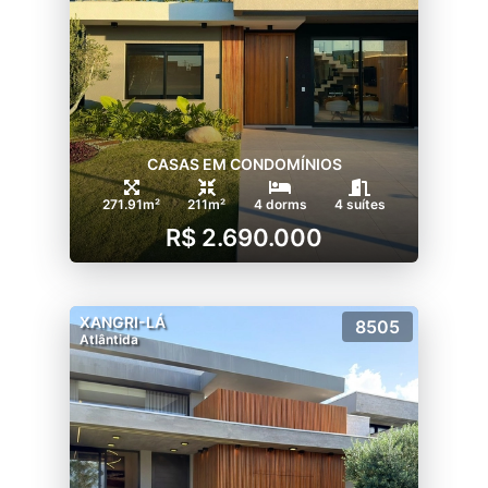
CASAS EM CONDOMÍNIOS
271.91m²
211m²
4 dorms
4 suítes
R$ 2.690.000
XANGRI-LÁ
8505
Atlântida