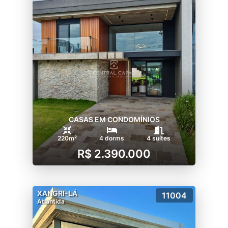
CASAS EM CONDOMÍNIOS
220m²
4 dorms
4 suítes
R$ 2.390.000
XANGRI-LÁ
11004
Atlântida