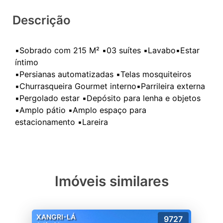
Descrição
▪️Sobrado com 215 M² ▪️03 suítes ▪️Lavabo▪️Estar
íntimo
▪️Persianas automatizadas ▪️Telas mosquiteiros
▪️Churrasqueira Gourmet interno▪️Parrileira externa
▪️Pergolado estar ▪️Depósito para lenha e objetos
▪️Amplo pátio ▪️Amplo espaço para
Imóveis similares
XANGRI-LÁ
9727