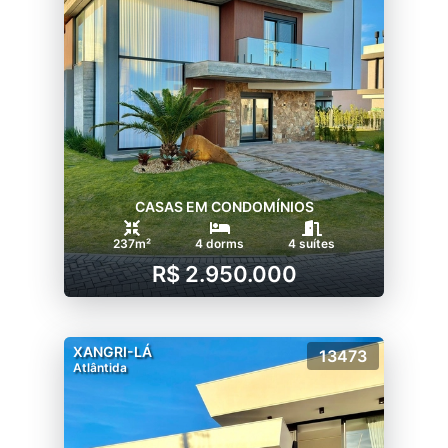
CASAS EM CONDOMÍNIOS
237m²
4 dorms
4 suítes
R$ 2.950.000
XANGRI-LÁ
13473
Atlântida