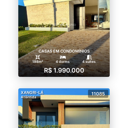
CASAS EM CONDOMÍNIOS
198m²
4 dorms
4 suítes
R$ 1.990.000
XANGRI-LÁ
11085
Atlântida