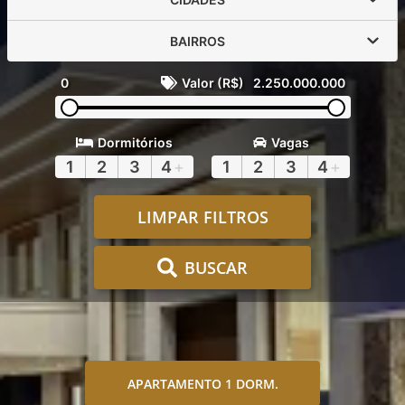
BAIRROS
0
Valor (R$)
2.250.000.000
Dormitórios
Vagas
1
2
3
4
+
1
2
3
4
+
LIMPAR FILTROS
BUSCAR
APARTAMENTO 1 DORM.