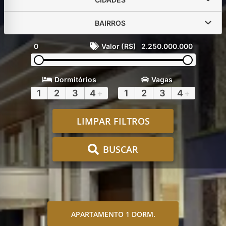
BAIRROS
0
Valor (R$)
2.250.000.000
Dormitórios
Vagas
1
2
3
4
+
1
2
3
4
+
LIMPAR FILTROS
BUSCAR
APARTAMENTO 1 DORM.