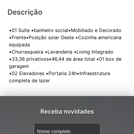
Descrição
▪️01 Suíte ▪️banheiro social▪️Mobiliado e Decorado
▪️Frente▪️Posição solar Oeste ▪️Cozinha americana
equipada
▪️Churrasqueira ▪️Lavanderia ▪️Living Integrado
▪️33,36 privativos▪️46,44 de área total ▪️01 box de
garagem
▪️02 Elevadores ▪️Portaria 24h▪️Infraestrutura
Receba novidades