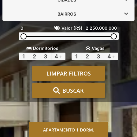
BAIRROS
0
Valor (R$)
2.250.000.000
Dormitórios
Vagas
1
2
3
4
+
1
2
3
4
+
LIMPAR FILTROS
BUSCAR
APARTAMENTO 1 DORM.