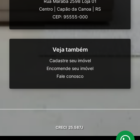
Rua Marabá 2598 Loja 01
Centro
|
Capão da Canoa
|
RS
CEP: 95555-000
Veja também
Cadastre seu imóvel
Encomende seu imóvel
Fale conosco
CRECI
25.587J