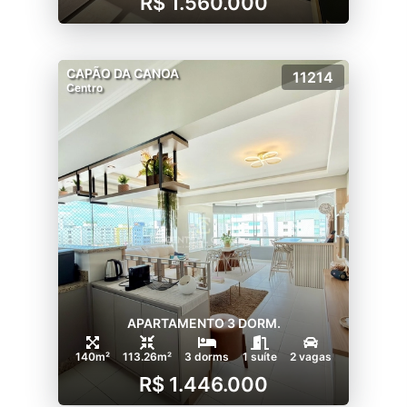
R$ 1.560.000
CAPÃO DA CANOA
11214
Centro
APARTAMENTO 3 DORM.
140m²
113.26m²
3 dorms
1 suíte
2 vagas
R$ 1.446.000