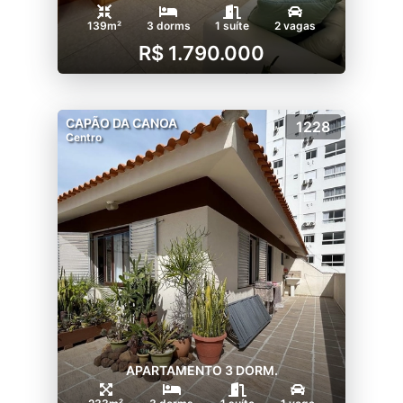
139m²
3 dorms
1 suíte
2 vagas
R$ 1.790.000
CAPÃO DA CANOA
1228
Centro
APARTAMENTO 3 DORM.