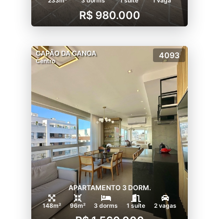
233m²
3 dorms
1 suíte
1 vaga
R$ 980.000
CAPÃO DA CANOA
4093
Centro
APARTAMENTO 3 DORM.
148m²
96m²
3 dorms
1 suíte
2 vagas