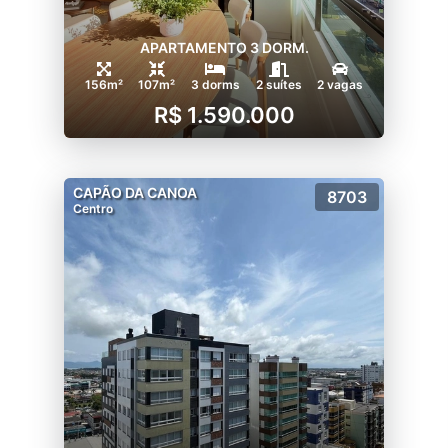
APARTAMENTO 3 DORM.
156m²
107m²
3 dorms
2 suítes
2 vagas
R$ 1.590.000
CAPÃO DA CANOA
8703
Centro