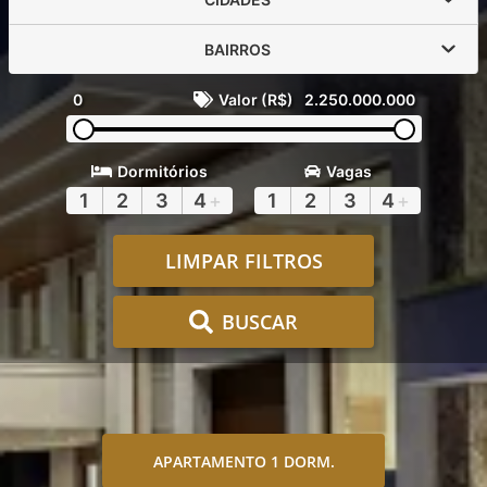
BAIRROS
0
Valor (R$)
2.250.000.000
Dormitórios
Vagas
1
2
3
4
+
1
2
3
4
+
LIMPAR FILTROS
BUSCAR
APARTAMENTO 1 DORM.