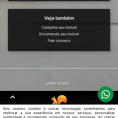
Veja também
Cadastre seu imóvel
Encomende seu imóvel
Fale conosco
CRECI
25.587J
Nós usamos cookies e outras tecnologias semelhantes para
melhorar a sua experiência em nossos serviços, personalizar
© DESENVOLVIDO PELA
AGIL.NET
publicidade e recomendar conteúdo de seu interesse. Ao utilizar