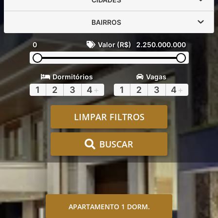
BAIRROS
0
Valor (R$)
2.250.000.000
Dormitórios
Vagas
1
2
3
4
+
1
2
3
4
+
LIMPAR FILTROS
BUSCAR
APARTAMENTO 1 DORM.