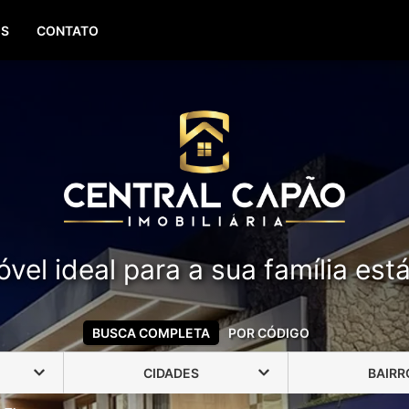
(51) 99388-6840
OS
CONTATO
vel ideal para a sua família est
BUSCA COMPLETA
POR CÓDIGO
CIDADES
BAIRR