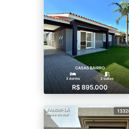
CASAS BAIRRO
3 dorms
2 suítes
R$ 895.000
XANGRI-LÁ
1332
Noiva do Mar