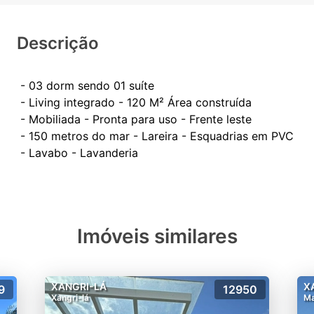
Descrição
- 03 dorm sendo 01 suíte
- Living integrado - 120 M² Área construída
- Mobiliada - Pronta para uso - Frente leste
- 150 metros do mar - Lareira - Esquadrias em PVC
Imóveis similares
XANGRI-LÁ
X
9
12950
Xangri-lá
Ma