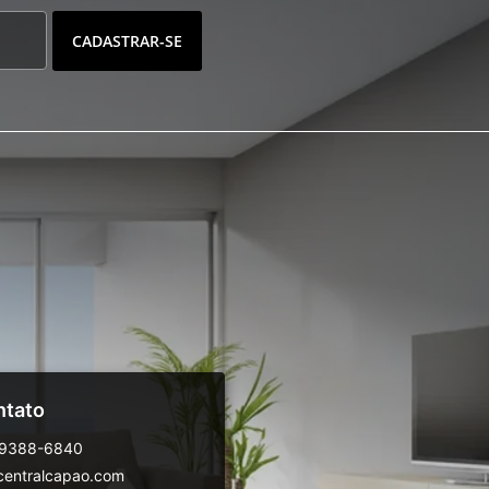
CADASTRAR-SE
ntato
99388-6840
centralcapao.com