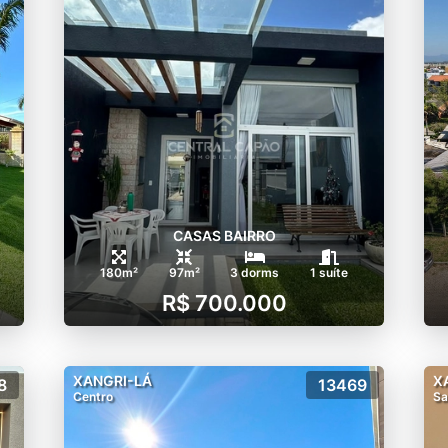
CASAS BAIRRO
180m²
97m²
3 dorms
1 suíte
R$ 700.000
XANGRI-LÁ
X
8
13469
Centro
Sa