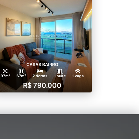
CASAS BAIRRO
97m²
67m²
2 dorms
1 suíte
1 vaga
R$ 790.000