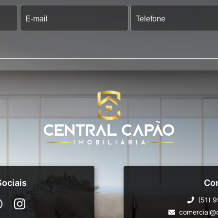
ociais
Co
(51) 
comercial@