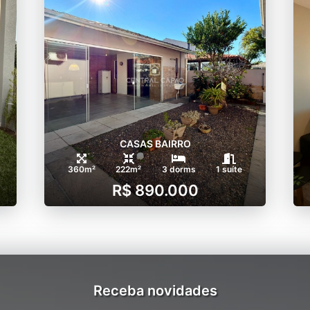
CASAS BAIRRO
360m²
222m²
3 dorms
1 suíte
R$ 890.000
Receba novidades