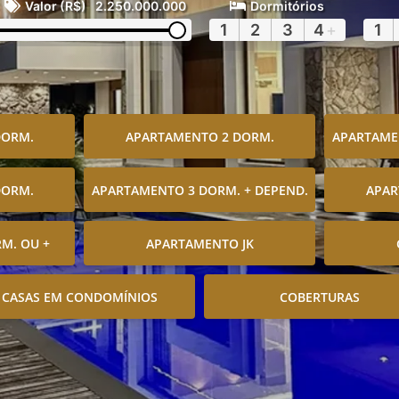
Valor (R$)
2.250.000.000
Dormitórios
1
2
3
4
+
1
DORM.
APARTAMENTO 2 DORM.
APARTAMEN
DORM.
APARTAMENTO 3 DORM. + DEPEND.
APAR
M. OU +
APARTAMENTO JK
CASAS EM CONDOMÍNIOS
COBERTURAS