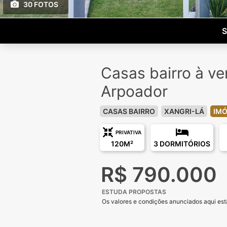
30 FOTOS
S
Casas bairro à ve
Arpoador
CASAS BAIRRO
XANGRI-LÁ
IMÓ
PRIVATIVA
120M²
3 DORMITÓRIOS
R$ 790.000
ESTUDA PROPOSTAS
Os valores e condições anunciados aqui estã