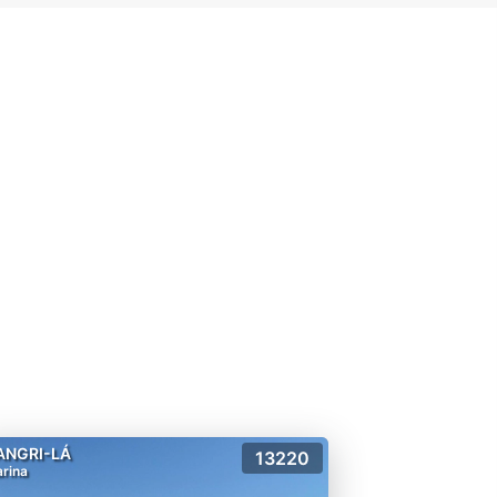
ANGRI-LÁ
13220
rina