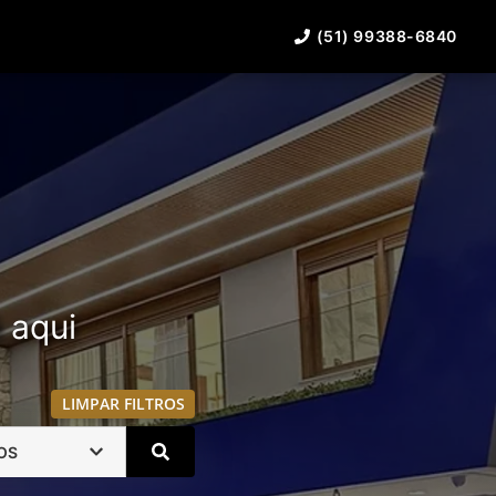
(51) 99388-6840
á aqui
LIMPAR FILTROS
OS