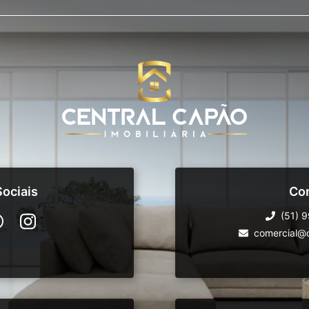
ociais
Co
(51) 
comercial@