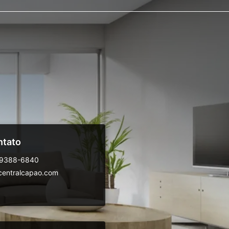
ntato
99388-6840
centralcapao.com