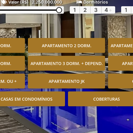
Valor (R$)
2.250.000.000
Dormitórios
1
2
3
4
+
1
DORM.
APARTAMENTO 2 DORM.
APARTAMEN
DORM.
APARTAMENTO 3 DORM. + DEPEND.
APAR
M. OU +
APARTAMENTO JK
CASAS EM CONDOMÍNIOS
COBERTURAS