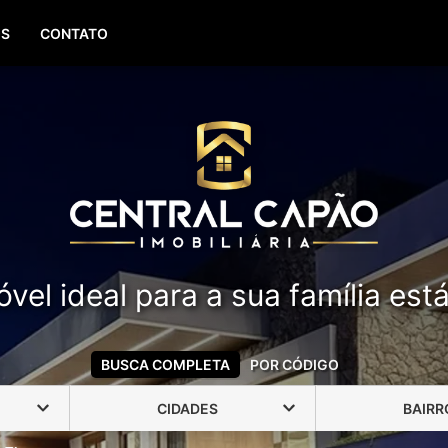
(51) 99388-6840
OS
CONTATO
vel ideal para a sua família est
BUSCA COMPLETA
POR CÓDIGO
CIDADES
BAIRR