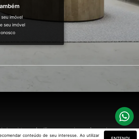
 também
 seu imóvel
 seu imóvel
conosco
o de seu interesse. Ao utilizar nossos serviços, você concorda com nossa
ecomendar conteúdo de seu interesse. Ao utilizar
ENTENDI