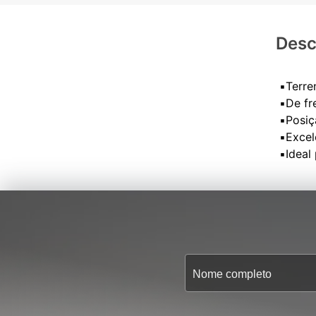
Desc
▪️Terr
▪️De fr
▪️Posi
▪️Exce