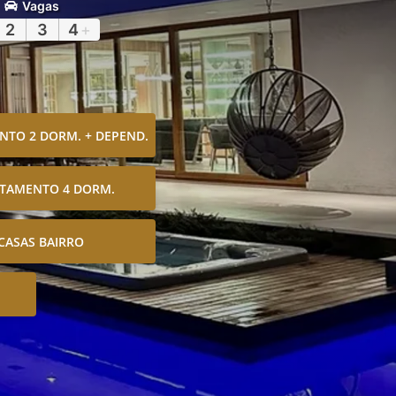
Vagas
2
3
4
+
TO 2 DORM. + DEPEND.
TAMENTO 4 DORM.
CASAS BAIRRO