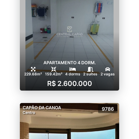
APARTAMENTO 4 DORM.
229.68m²
159.42m²
4 dorms
2 suítes
2 vagas
R$ 2.600.000
CAPÃO DA CANOA
9786
Centro