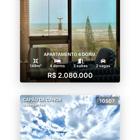
APARTAMENTO 4 DORM.
149m²
4 dorms
2 suítes
2 vagas
R$ 2.080.000
CAPÃO DA CANOA
10507
Navegantes