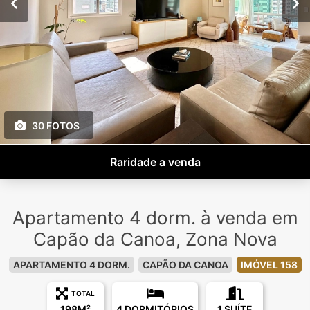
30 FOTOS
Raridade a venda
Apartamento 4 dorm. à venda em
Capão da Canoa, Zona Nova
APARTAMENTO 4 DORM.
CAPÃO DA CANOA
IMÓVEL 158
TOTAL
198M²
4 DORMITÓRIOS
1 SUÍTE