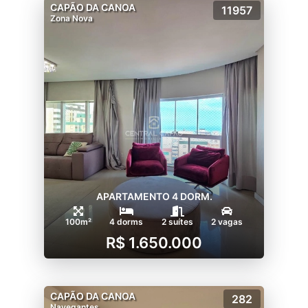
CAPÃO DA CANOA
11957
Zona Nova
APARTAMENTO 4 DORM.
100m²
4 dorms
2 suítes
2 vagas
R$ 1.650.000
CAPÃO DA CANOA
282
Navegantes