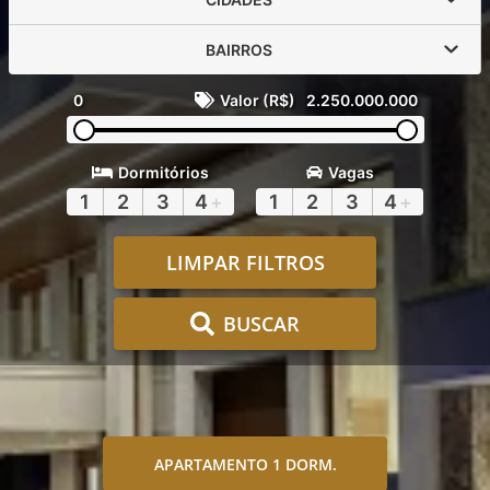
BAIRROS
0
Valor (R$)
2.250.000.000
Dormitórios
Vagas
1
2
3
4
+
1
2
3
4
+
LIMPAR FILTROS
BUSCAR
APARTAMENTO 1 DORM.