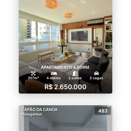
APARTAMENTO 4 DORM.
207m²
4 dorms
2 suítes
3 vagas
R$ 2.650.000
CAPÃO DA CANOA
483
Navegantes