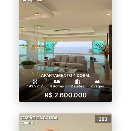
APARTAMENTO 4 DORM.
193.92m²
4 dorms
2 suítes
2 vagas
R$ 2.600.000
CAPÃO DA CANOA
283
Centro