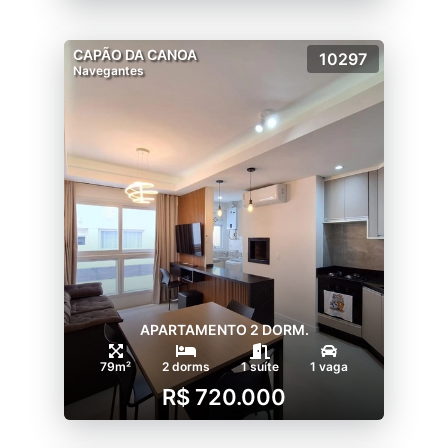
CAPÃO DA CANOA
10297
Navegantes
APARTAMENTO 2 DORM.
79m²
2 dorms
1 suíte
1 vaga
R$ 720.000