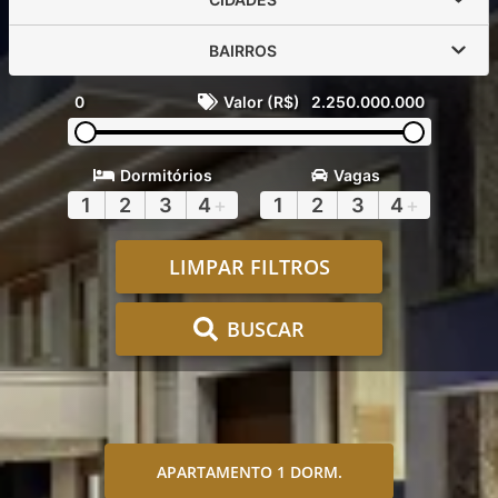
BAIRROS
0
Valor (R$)
2.250.000.000
Dormitórios
Vagas
1
2
3
4
+
1
2
3
4
+
LIMPAR FILTROS
BUSCAR
APARTAMENTO 1 DORM.