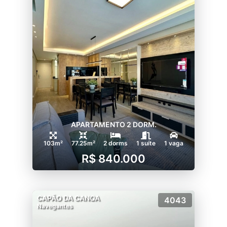
APARTAMENTO 2 DORM.
103m²
77.25m²
2 dorms
1 suíte
1 vaga
R$ 840.000
CAPÃO DA CANOA
4043
Navegantes