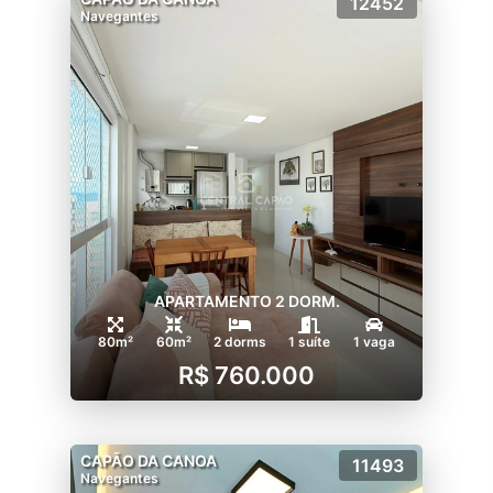
12452
Navegantes
APARTAMENTO 2 DORM.
80m²
60m²
2 dorms
1 suíte
1 vaga
R$ 760.000
CAPÃO DA CANOA
11493
Navegantes