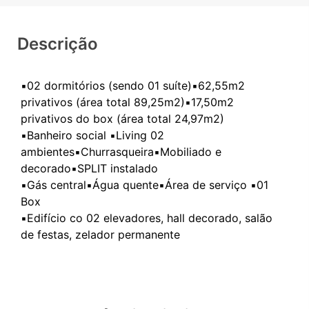
Descrição
▪️02 dormitórios (sendo 01 suíte)▪️⁠62,55m2
privativos (área total 89,25m2)▪️⁠17,50m2
privativos do box (área total 24,97m2)
▪️Banheiro social ▪️Living 02
ambientes▪️Churrasqueira▪️Mobiliado e
decorado▪️SPLIT instalado
▪️⁠Gás central▪️⁠Água quente▪️Área de serviço ▪️01
Box
▪️Edifício co 02 elevadores, hall decorado, salão