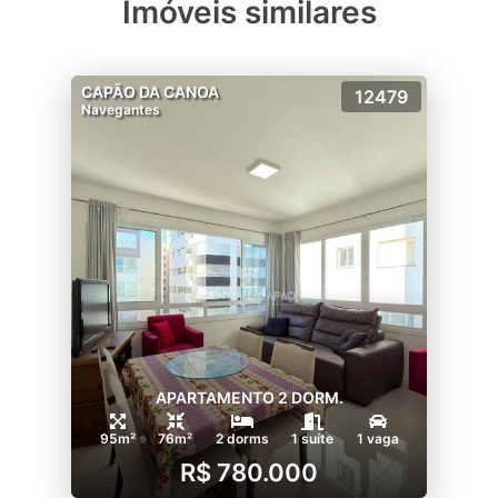
Imóveis similares
CAPÃO DA CANOA
12479
Navegantes
APARTAMENTO 2 DORM.
95m²
76m²
2 dorms
1 suíte
1 vaga
R$ 780.000