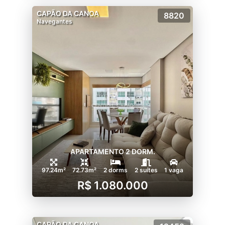
CAPÃO DA CANOA
8820
Navegantes
APARTAMENTO 2 DORM.
97.24m²
72.73m²
2 dorms
2 suítes
1 vaga
R$ 1.080.000
CAPÃO DA CANOA