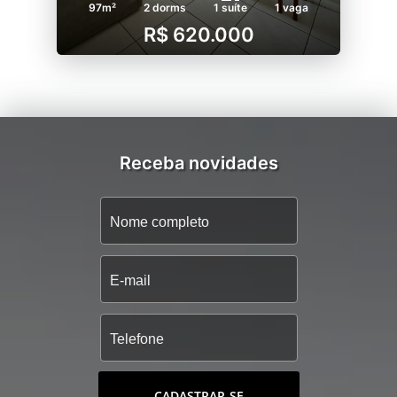
97m²
2 dorms
1 suíte
1 vaga
R$ 620.000
Receba novidades
CADASTRAR-SE