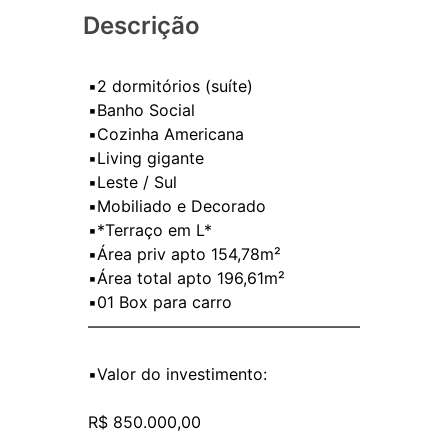
Descrição
▪️2 dormitórios (suíte)
▪️Banho Social
▪️Cozinha Americana
▪️Living gigante
▪️Leste / Sul
▪️Mobiliado e Decorado
▪️*Terraço em L*
▪️Área priv apto 154,78m²
▪️Área total apto 196,61m²
▪️01 Box para carro
—————————————————
▪️Valor do investimento:
R$ 850.000,00