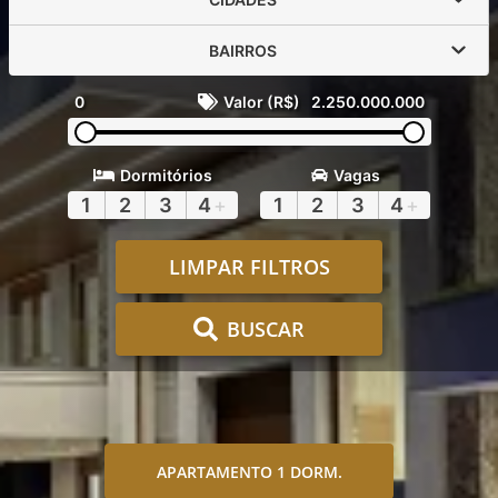
BAIRROS
0
Valor (R$)
2.250.000.000
Dormitórios
Vagas
1
2
3
4
+
1
2
3
4
+
LIMPAR FILTROS
BUSCAR
APARTAMENTO 1 DORM.