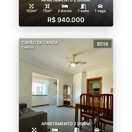
102m²
75m²
2 dorms
1 suíte
1 vaga
R$ 940.000
CAPÃO DA CANOA
8516
Centro
APARTAMENTO 2 DORM.