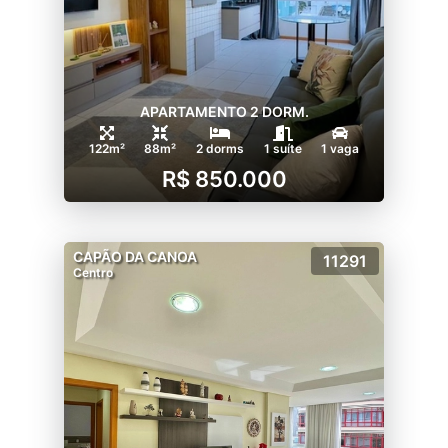
APARTAMENTO 2 DORM.
122m²
88m²
2 dorms
1 suíte
1 vaga
R$ 850.000
CAPÃO DA CANOA
11291
Centro