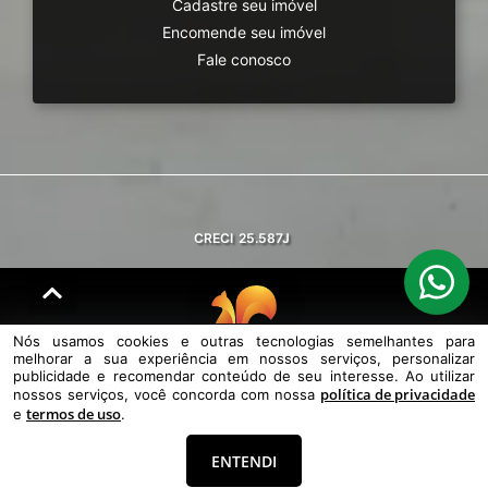
Cadastre seu imóvel
Encomende seu imóvel
Fale conosco
CRECI
25.587J
Nós usamos cookies e outras tecnologias semelhantes para
melhorar a sua experiência em nossos serviços, personalizar
© DESENVOLVIDO PELA
AGIL.NET
publicidade e recomendar conteúdo de seu interesse. Ao utilizar
política de privacidade
nossos serviços, você concorda com nossa
Nós usamos cookies e outras tecnologias semelhantes para melhorar a
termos de uso
sua experiência em nossos serviços, personalizar publicidade e
e
.
recomendar conteúdo de seu interesse. Ao utilizar nossos serviços,
você concorda com nossa política de privacidade e termos de uso.
ENTENDI
Política de Privacidade
Termos de uso