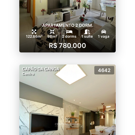
APARTAMENTO 2 DORM.
122.86m²
98m²
2 dorms
1 suíte
1 vaga
R$ 780.000
CAPÃO DA CANOA
4642
Centro