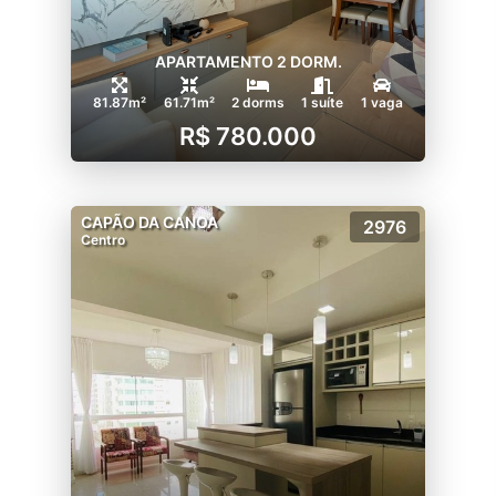
APARTAMENTO 2 DORM.
81.87m²
61.71m²
2 dorms
1 suíte
1 vaga
R$ 780.000
CAPÃO DA CANOA
2976
Centro