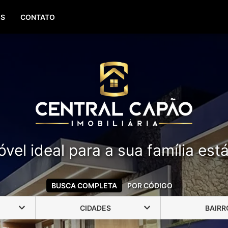
(51) 99388-6840
OS
CONTATO
vel ideal para a sua família est
BUSCA COMPLETA
POR CÓDIGO
CIDADES
BAIRR