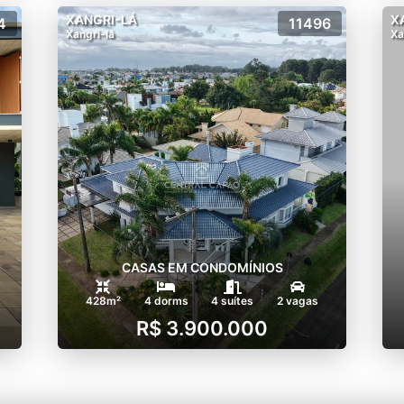
XANGRI-LÁ
X
4
11496
Xangri-lá
Xa
CASAS EM CONDOMÍNIOS
428m²
4 dorms
4 suítes
2 vagas
R$ 3.900.000