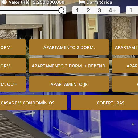
Valor (R$)
2.250.000.000
Dormitórios
1
2
3
4
+
1
DORM.
APARTAMENTO 2 DORM.
APARTAMEN
DORM.
APARTAMENTO 3 DORM. + DEPEND.
APAR
M. OU +
APARTAMENTO JK
CASAS EM CONDOMÍNIOS
COBERTURAS