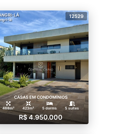
ANGRI-LÁ
12529
ngri-lá
CASAS EM CONDOMÍNIOS
468m²
423m²
5 dorms
5 suítes
R$ 4.950.000