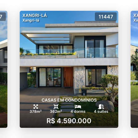
XANGRI-LÁ
X
7
11447
Xangri-lá
Xa
CASAS EM CONDOMÍNIOS
378m²
362m²
4 dorms
4 suítes
R$ 4.590.000