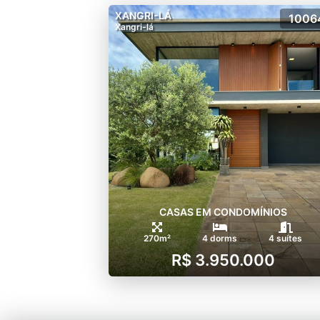
XANGRI-LÁ
1006
Xangri-lá
CASAS EM CONDOMÍNIOS
270m²
4 dorms
4 suítes
R$ 3.950.000