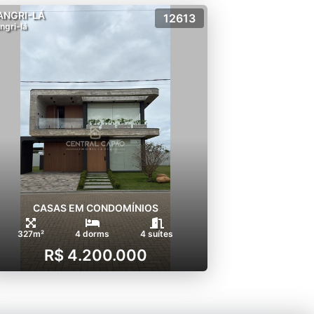
ANGRI-LÁ
12613
ngri-lá
CASAS EM CONDOMÍNIOS
327m²
4 dorms
4 suítes
R$ 4.200.000