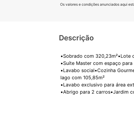
Os valores e condições anunciados aqui estã
Descrição
▪️Sobrado com 320,23m²▪️Lote c
▪️Suíte Master com espaço para c
▪️Lavabo social▪️Cozinha Gourm
lago com 105,85m²
▪️Lavabo exclusivo para área ext