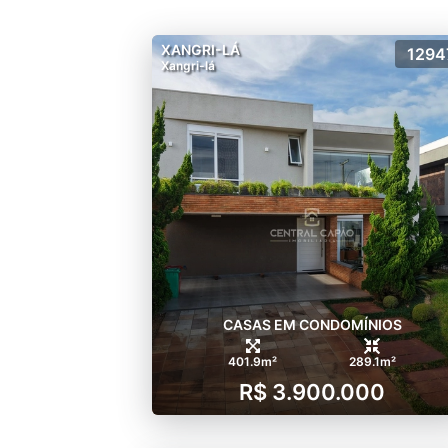
XANGRI-LÁ
1294
Xangri-lá
CASAS EM CONDOMÍNIOS
401.9m²
289.1m²
R$ 3.900.000