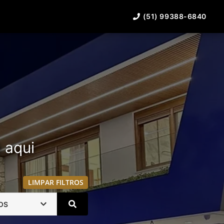
(51) 99388-6840
á aqui
LIMPAR FILTROS
OS