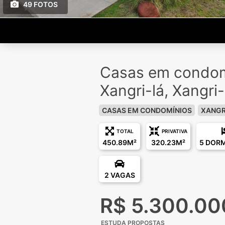
49 FOTOS
Casas em condom
Xangri-lá, Xangri-
CASAS EM CONDOMÍNIOS
XANGR
TOTAL
PRIVATIVA
450.89M²
320.23M²
5 DOR
2 VAGAS
R$ 5.300.00
ESTUDA PROPOSTAS