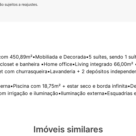
o sujeitos a reajustes.
om 450,89m²▪️Mobiliada e Decorada▪️5 suítes, sendo 1 suít
loset e banheira ▪️Home office▪️Living integrado 66,00m² ▪
et com churrasqueira▪️Lavanderia + 2 depósitos independe
erna▪️Piscina com 18,75m² + estar seco e borda infinita▪️D
Imóveis similares