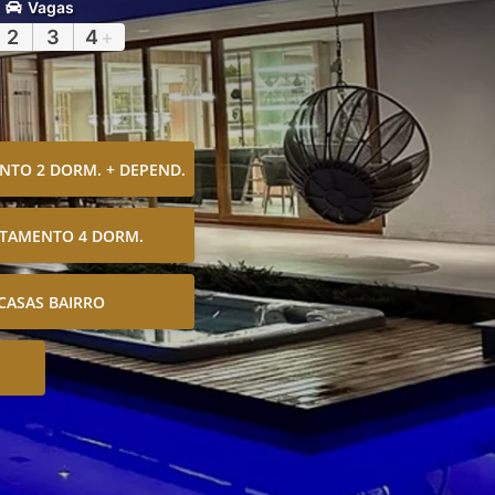
Vagas
2
3
4
+
TO 2 DORM. + DEPEND.
TAMENTO 4 DORM.
CASAS BAIRRO