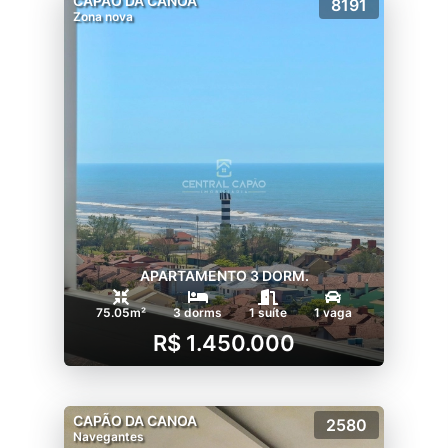
CAPÃO DA CANOA
8191
Zona nova
APARTAMENTO 3 DORM.
75.05m²
3 dorms
1 suíte
1 vaga
R$ 1.450.000
CAPÃO DA CANOA
2580
Navegantes