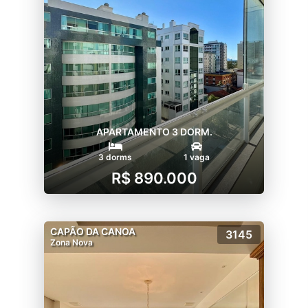
APARTAMENTO 3 DORM.
3 dorms
1 vaga
R$ 890.000
CAPÃO DA CANOA
3145
Zona Nova