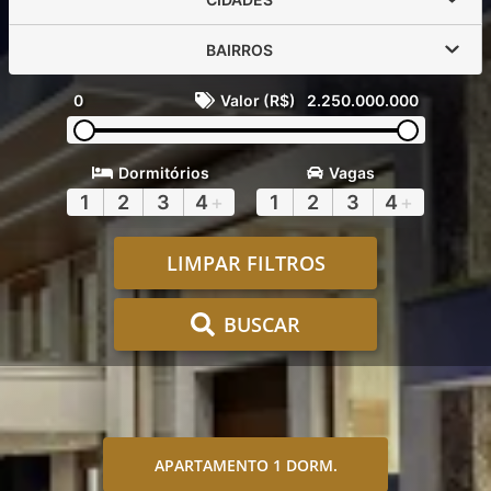
BAIRROS
0
Valor (R$)
2.250.000.000
Dormitórios
Vagas
1
2
3
4
+
1
2
3
4
+
LIMPAR FILTROS
BUSCAR
APARTAMENTO 1 DORM.