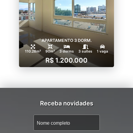
APARTAMENTO 3 DORM.
110.28m²
90m²
3 dorms
3 suítes
1 vaga
R$ 1.200.000
Receba novidades