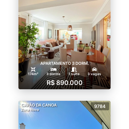
APARTAMENTO 3 DORM.
174m²
3 dorms
1 suíte
3 vagas
R$ 890.000
CAPÃO DA CANOA
9784
Zona Nova