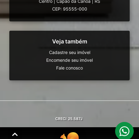
Centro
|
Capão da Canoa
|
RS
CEP: 95555-000
Veja também
Cadastre seu imóvel
Encomende seu imóvel
Fale conosco
CRECI
25.587J