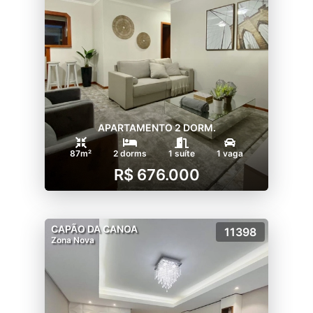
APARTAMENTO 2 DORM.
87m²
2 dorms
1 suíte
1 vaga
R$ 676.000
CAPÃO DA CANOA
11398
Zona Nova