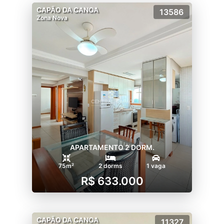
CAPÃO DA CANOA
13586
Zona Nova
APARTAMENTO 2 DORM.
75m²
2 dorms
1 vaga
R$ 633.000
CAPÃO DA CANOA
11327