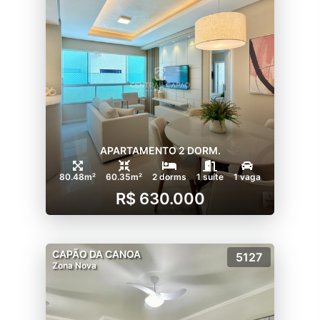
APARTAMENTO 2 DORM.
80.48m²
60.35m²
2 dorms
1 suíte
1 vaga
R$ 630.000
CAPÃO DA CANOA
5127
Zona Nova