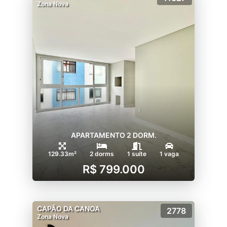
Zona Nova
APARTAMENTO 2 DORM.
129.33m²
2 dorms
1 suíte
1 vaga
R$ 799.000
CAPÃO DA CANOA
2778
Zona Nova