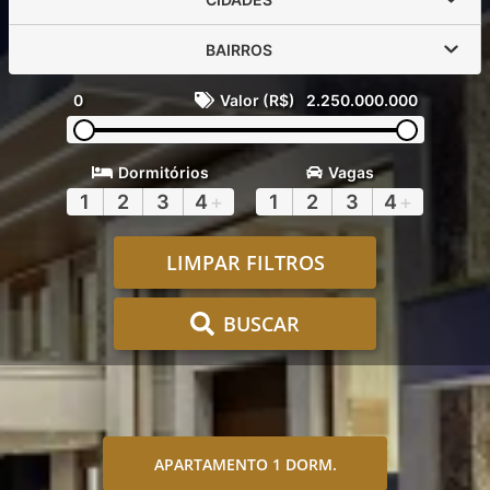
BAIRROS
0
Valor (R$)
2.250.000.000
Dormitórios
Vagas
1
2
3
4
+
1
2
3
4
+
LIMPAR FILTROS
BUSCAR
APARTAMENTO 1 DORM.