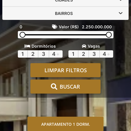
BAIRROS
0
Valor (R$)
2.250.000.000
Dormitórios
Vagas
1
2
3
4
+
1
2
3
4
+
LIMPAR FILTROS
BUSCAR
APARTAMENTO 1 DORM.