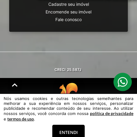
Cadastre seu imóvel
Encomende seu imóvel
Fale conosco
CRECI
25.587J
Nós usamos cookies e outras tecnologias semelhantes para
melhorar a sua experiência em nossos serviços, personalizar
© DESENVOLVIDO PELA
AGIL.NET
publicidade e recomendar conteúdo de seu interesse. Ao utilizar
política de privacidade
nossos serviços, você concorda com nossa
Nós usamos cookies e outras tecnologias semelhantes para melhorar a
termos de uso
sua experiência em nossos serviços, personalizar publicidade e
e
.
recomendar conteúdo de seu interesse. Ao utilizar nossos serviços,
você concorda com nossa política de privacidade e termos de uso.
ENTENDI
Política de Privacidade
Termos de uso