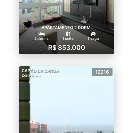
APARTAMENTO 2 DORM.
2 dorms
1 suíte
1 vaga
R$ 853.000
CAPÃO DA CANOA
12216
Zona Nova