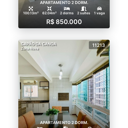
APARTAMENTO 2 DORM.
100.13m²
62.04m²
2 dorms
2 suítes
1 vaga
R$ 850.000
CAPÃO DA CANOA
11213
Zona Nova
APARTAMENTO 2 DORM.