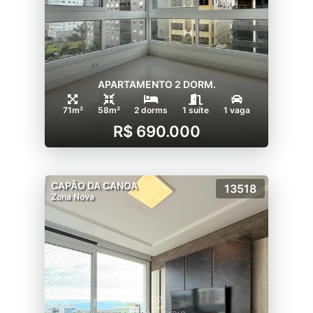
APARTAMENTO 2 DORM.
71m²
58m²
2 dorms
1 suíte
1 vaga
R$ 690.000
CAPÃO DA CANOA
13518
Zona Nova