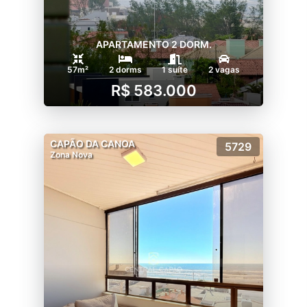
APARTAMENTO 2 DORM.
57m²
2 dorms
1 suíte
2 vagas
R$ 583.000
CAPÃO DA CANOA
5729
Zona Nova