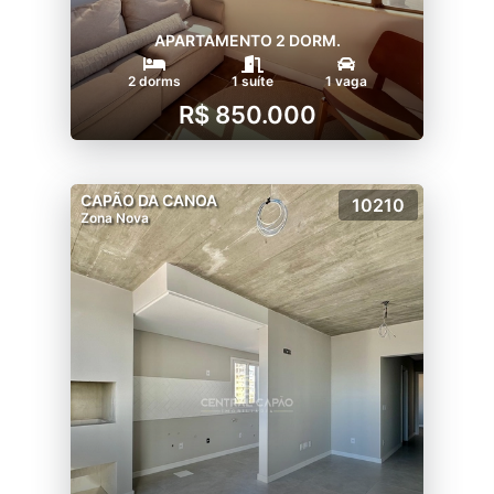
APARTAMENTO 2 DORM.
2 dorms
1 suíte
1 vaga
R$ 850.000
CAPÃO DA CANOA
10210
Zona Nova