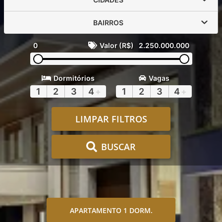
BAIRROS
0
Valor (R$)
2.250.000.000
Dormitórios
Vagas
1
2
3
4
+
1
2
3
4
+
LIMPAR FILTROS
BUSCAR
APARTAMENTO 1 DORM.