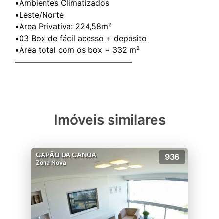
▪️Ambientes Climatizados
▪️Leste/Norte
▪️Área Privativa: 224,58m²
▪️03 Box de fácil acesso + depósito
▪️Área total com os box = 332 m²
Imóveis similares
CAPÃO DA CANOA
936
Zona Nova