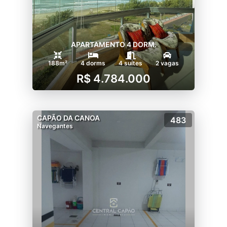
APARTAMENTO 4 DORM.
188m²
4 dorms
4 suítes
2 vagas
R$ 4.784.000
CAPÃO DA CANOA
483
Navegantes