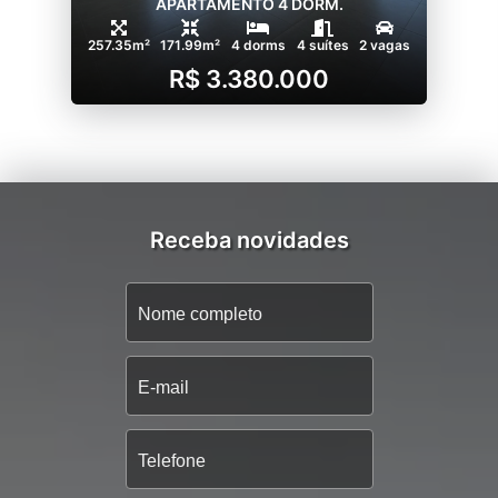
APARTAMENTO 4 DORM.
257.35m²
171.99m²
4 dorms
4 suítes
2 vagas
R$ 3.380.000
Receba novidades