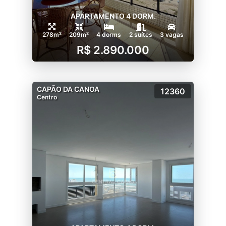
APARTAMENTO 4 DORM.
278m²
209m²
4 dorms
2 suítes
3 vagas
R$ 2.890.000
CAPÃO DA CANOA
12360
Centro