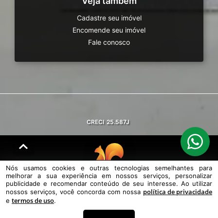
Veja também
Cadastre seu imóvel
Encomende seu imóvel
Fale conosco
CRECI
25.587J
Nós usamos cookies e outras tecnologias semelhantes para
melhorar a sua experiência em nossos serviços, personalizar
© DESENVOLVIDO PELA
AGIL.NET
publicidade e recomendar conteúdo de seu interesse. Ao utilizar
política de privacidade
nossos serviços, você concorda com nossa
Nós usamos cookies e outras tecnologias semelhantes para melhorar a
termos de uso
sua experiência em nossos serviços, personalizar publicidade e
e
.
recomendar conteúdo de seu interesse. Ao utilizar nossos serviços,
você concorda com nossa política de privacidade e termos de uso.