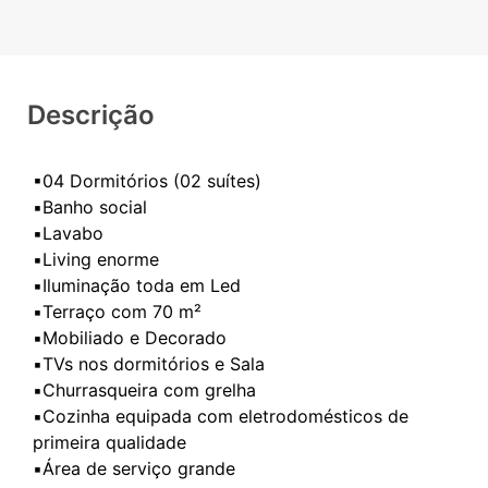
Descrição
▪04 Dormitórios (02 suítes)
▪️Banho social
▪️Lavabo
▪️Living enorme
▪️Iluminação toda em Led
▪️Terraço com 70 m²
▪️Mobiliado e Decorado
▪️TVs nos dormitórios e Sala
▪️Churrasqueira com grelha
▪️Cozinha equipada com eletrodomésticos de
primeira qualidade
▪️Área de serviço grande