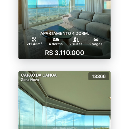
APARTAMENTO 4 DORM.
211.43m²
4 dorms
2 suítes
2 vagas
R$ 3.110.000
CAPÃO DA CANOA
13366
Zona Nova