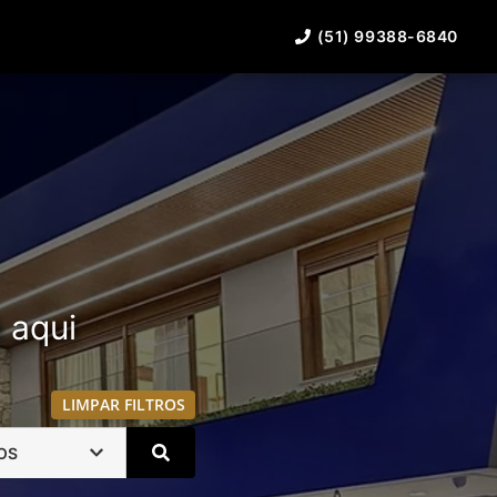
(51) 99388-6840
á aqui
LIMPAR FILTROS
OS