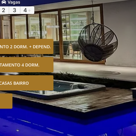
Vagas
2
3
4
+
TO 2 DORM. + DEPEND.
TAMENTO 4 DORM.
CASAS BAIRRO