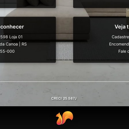
 conhecer
Veja
598 Loja 01
Cadastre
da Canoa
|
RS
Encomende
555-000
Fale 
CRECI
25.587J