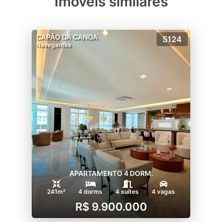
Imóveis similares
CAPÃO DA CANOA
5124
Navegantes
APARTAMENTO 4 DORM.
241m²
4 dorms
4 suítes
4 vagas
R$ 9.900.000