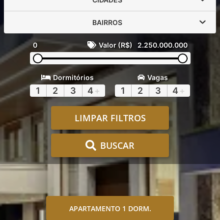
BAIRROS
0
Valor (R$)
2.250.000.000
Dormitórios
Vagas
1
2
3
4
+
1
2
3
4
+
LIMPAR FILTROS
BUSCAR
APARTAMENTO 1 DORM.