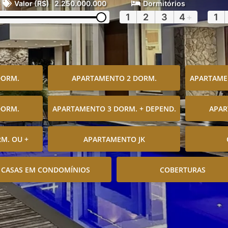
Valor (R$)
2.250.000.000
Dormitórios
1
2
3
4
+
1
DORM.
APARTAMENTO 2 DORM.
APARTAMEN
DORM.
APARTAMENTO 3 DORM. + DEPEND.
APAR
M. OU +
APARTAMENTO JK
CASAS EM CONDOMÍNIOS
COBERTURAS