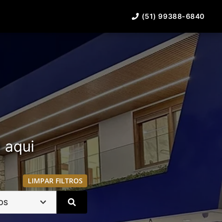
(51) 99388-6840
á aqui
LIMPAR FILTROS
OS