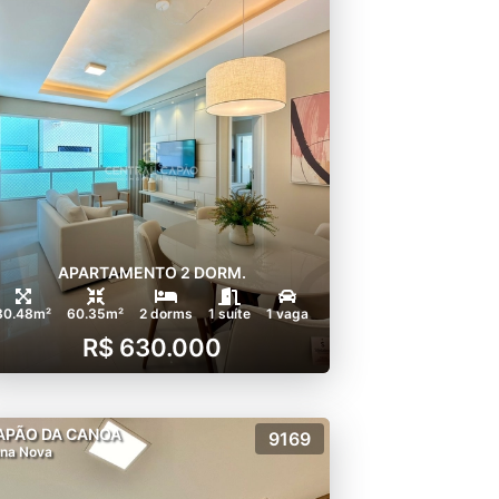
APARTAMENTO 2 DORM.
80.48m²
60.35m²
2 dorms
1 suíte
1 vaga
R$ 630.000
APÃO DA CANOA
9169
na Nova