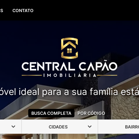
(51) 99388-6840
OS
CONTATO
vel ideal para a sua família est
BUSCA COMPLETA
POR CÓDIGO
CIDADES
BAIRR