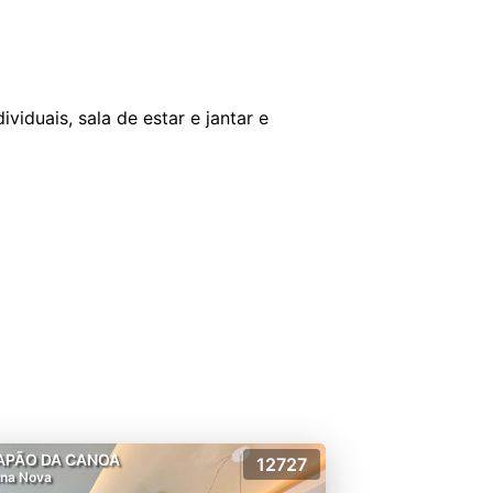
iduais, sala de estar e jantar e
APÃO DA CANOA
12727
na Nova