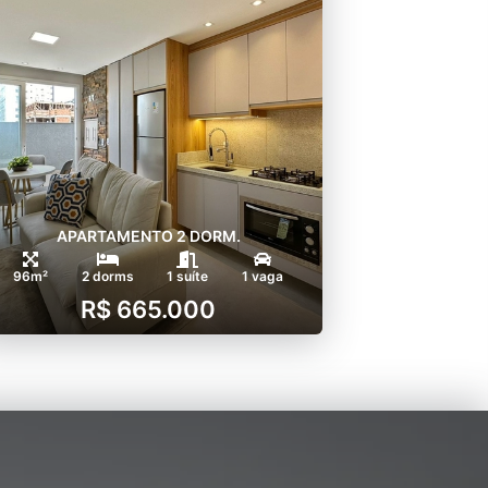
APARTAMENTO 2 DORM.
96m²
2 dorms
1 suíte
1 vaga
R$ 665.000