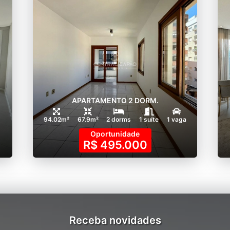
APARTAMENTO 2 DORM.
94.02m²
67.9m²
2 dorms
1 suíte
1 vaga
Oportunidade
R$ 495.000
Receba novidades