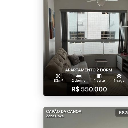
APARTAMENTO 2 DORM.
83m²
2 dorms
1 suíte
1 vaga
R$ 550.000
CAPÃO DA CANOA
587
Zona Nova