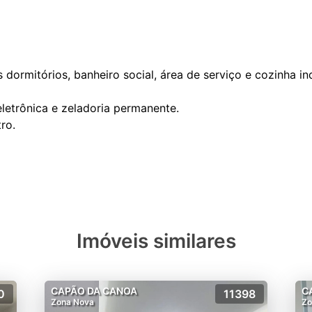
rmitórios, banheiro social, área de serviço e cozinha indiv
eletrônica e zeladoria permanente.
ro.
Imóveis similares
CAPÃO DA CANOA
C
0
11398
Zona Nova
Zo