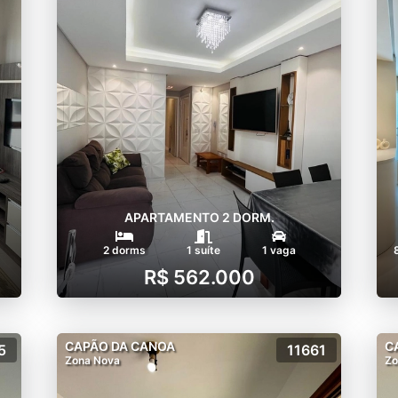
APARTAMENTO 2 DORM.
2 dorms
1 suíte
1 vaga
R$ 562.000
CAPÃO DA CANOA
C
5
11661
Zona Nova
Zo