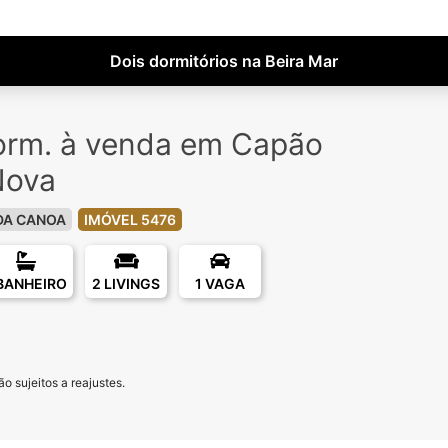
Dois dormitórios na Beira Mar
orm. à venda em Capão
Nova
DA CANOA
IMÓVEL 5476
 BANHEIRO
2 LIVINGS
1 VAGA
o sujeitos a reajustes.