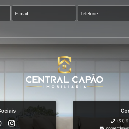
ociais
Co
(51) 
comercial@