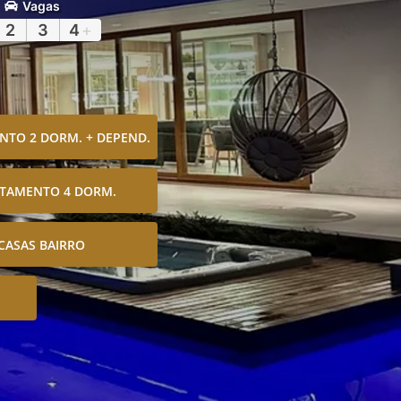
Vagas
2
3
4
+
TO 2 DORM. + DEPEND.
TAMENTO 4 DORM.
CASAS BAIRRO