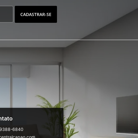
CADASTRAR-SE
ntato
99388-6840
centralcapao.com