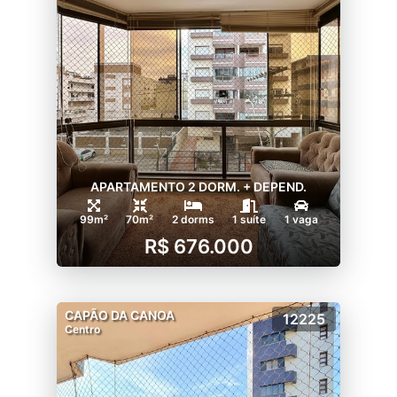
APARTAMENTO 2 DORM. + DEPEND.
99m²
70m²
2 dorms
1 suíte
1 vaga
R$ 676.000
CAPÃO DA CANOA
12225
Centro