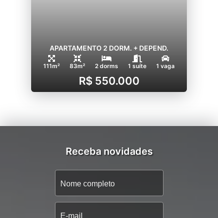
APARTAMENTO 2 DORM. + DEPEND.
111m²
83m²
2 dorms
1 suíte
1 vaga
R$ 550.000
Receba novidades