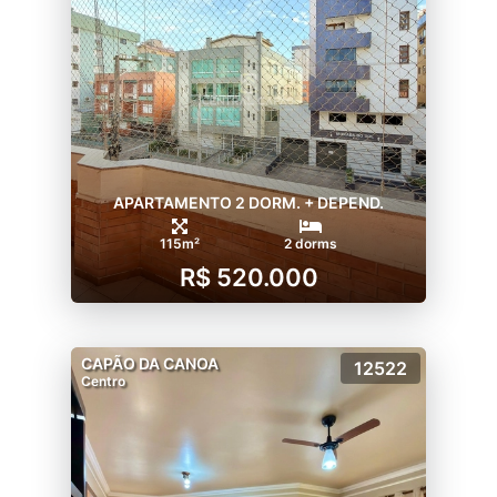
APARTAMENTO 2 DORM. + DEPEND.
115m²
2 dorms
R$ 520.000
CAPÃO DA CANOA
12522
Centro