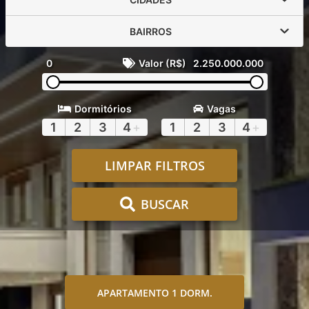
BAIRROS
0
Valor (R$)
2.250.000.000
Dormitórios
Vagas
1
2
3
4
+
1
2
3
4
+
LIMPAR FILTROS
BUSCAR
APARTAMENTO 1 DORM.