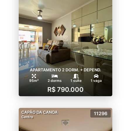
APARTAMENTO 2 DORM. + DEPEND.
95m²
2 dorms
1 suíte
1 vaga
R$ 790.000
CAPÃO DA CANOA
11296
Centro