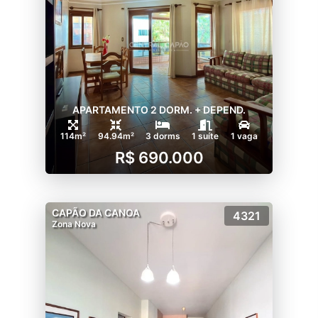
APARTAMENTO 2 DORM. + DEPEND.
114m²
94.94m²
3 dorms
1 suíte
1 vaga
R$ 690.000
CAPÃO DA CANOA
4321
Zona Nova