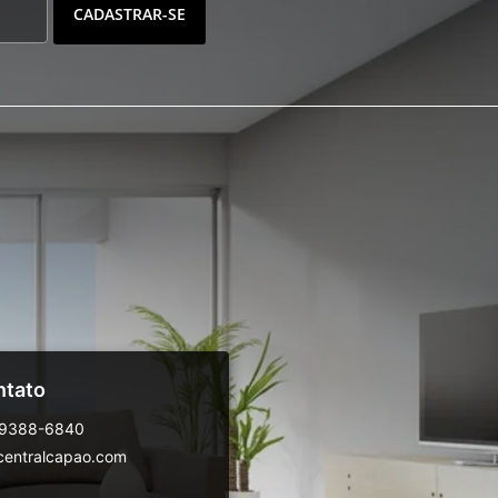
CADASTRAR-SE
ntato
99388-6840
centralcapao.com