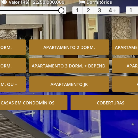
Valor (R$)
2.250.000.000
Dormitórios
1
2
3
4
+
1
DORM.
APARTAMENTO 2 DORM.
APARTAMEN
DORM.
APARTAMENTO 3 DORM. + DEPEND.
APAR
M. OU +
APARTAMENTO JK
CASAS EM CONDOMÍNIOS
COBERTURAS