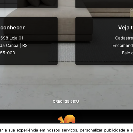
 conhecer
Veja
598 Loja 01
Cadastre
da Canoa
|
RS
Encomende
555-000
Fale 
CRECI
25.587J
 a sua experiência em nossos serviços, personalizar publicidade e r