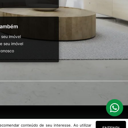
 também
 seu imóvel
 seu imóvel
conosco
ecomendar conteúdo de seu interesse. Ao utilizar
ENTENDI