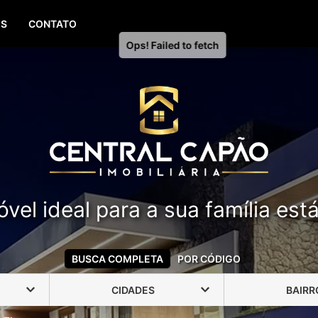
(51) 99388-6840
OS
CONTATO
vel ideal para a sua família est
BUSCA COMPLETA
POR CÓDIGO
CIDADES
BAIRR