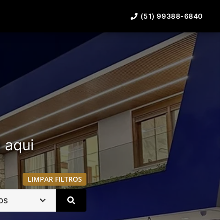
(51) 99388-6840
á aqui
LIMPAR FILTROS
OS