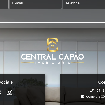
ociais
Co
(51) 
comercial@