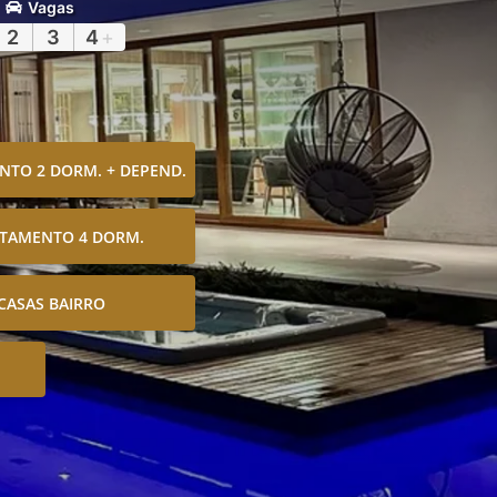
Vagas
2
3
4
+
TO 2 DORM. + DEPEND.
TAMENTO 4 DORM.
CASAS BAIRRO