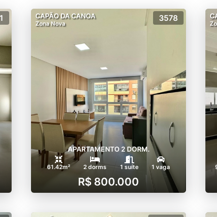
CAPÃO DA CANOA
C
1
3578
Zona Nova
Zo
APARTAMENTO 2 DORM.
61.42m²
2 dorms
1 suíte
1 vaga
R$ 800.000