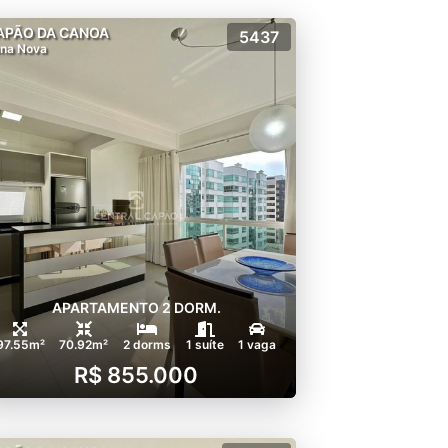
APÃO DA CANOA
5437
na Nova
APARTAMENTO 2 DORM.
97.55m²
70.92m²
2 dorms
1 suíte
1 vaga
R$ 855.000