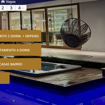
Vagas
2
3
4
+
TO 2 DORM. + DEPEND.
TAMENTO 4 DORM.
CASAS BAIRRO