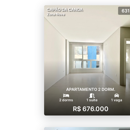
CAPÃO DA CANOA
631
Zona Nova
APARTAMENTO 2 DORM.
2 dorms
1 suíte
1 vaga
R$ 676.000