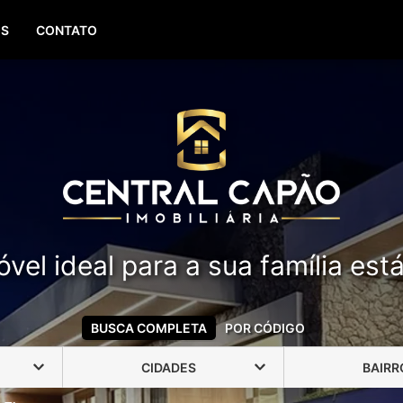
(51) 99388-6840
OS
CONTATO
vel ideal para a sua família est
BUSCA COMPLETA
POR CÓDIGO
CIDADES
BAIRR