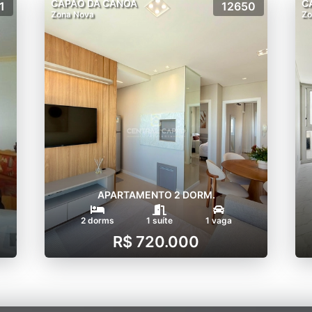
CAPÃO DA CANOA
C
1
12650
Zona Nova
Zo
APARTAMENTO 2 DORM.
2 dorms
1 suíte
1 vaga
R$ 720.000