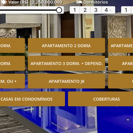
Valor (R$)
2.250.000.000
Dormitórios
1
2
3
4
+
1
DORM.
APARTAMENTO 2 DORM.
APARTAMEN
DORM.
APARTAMENTO 3 DORM. + DEPEND.
APAR
M. OU +
APARTAMENTO JK
CASAS EM CONDOMÍNIOS
COBERTURAS