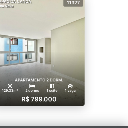
APÃO DA CANOA
11327
na Nova
APARTAMENTO 2 DORM.
129.33m²
2 dorms
1 suíte
1 vaga
R$ 799.000