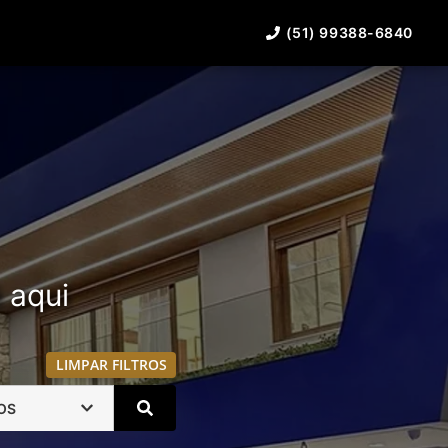
(51) 99388-6840
á aqui
LIMPAR FILTROS
OS