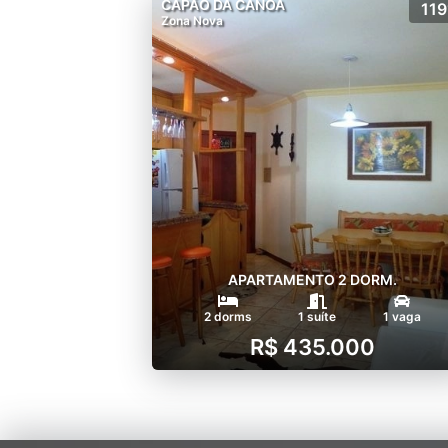
CAPÃO DA CANOA
119
Zona Nova
APARTAMENTO 2 DORM.
2 dorms
1 suíte
1 vaga
R$ 435.000