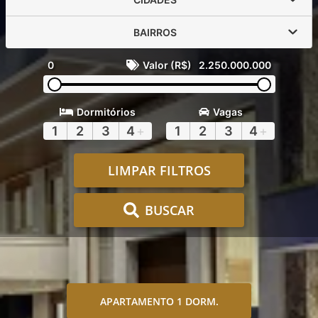
BAIRROS
0
Valor (R$)
2.250.000.000
Dormitórios
Vagas
1
2
3
4
+
1
2
3
4
+
LIMPAR FILTROS
BUSCAR
APARTAMENTO 1 DORM.