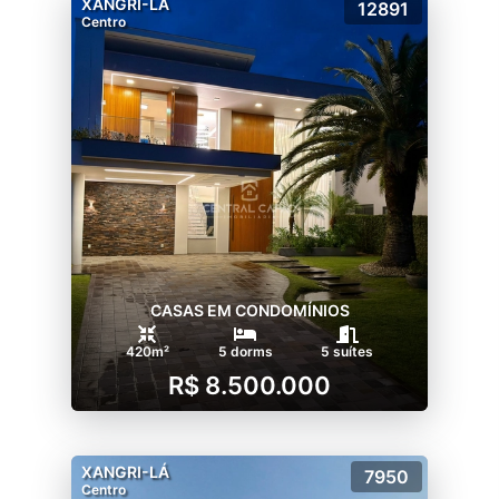
XANGRI-LÁ
12891
Centro
CASAS EM CONDOMÍNIOS
420m²
5 dorms
5 suítes
R$ 8.500.000
XANGRI-LÁ
7950
Centro