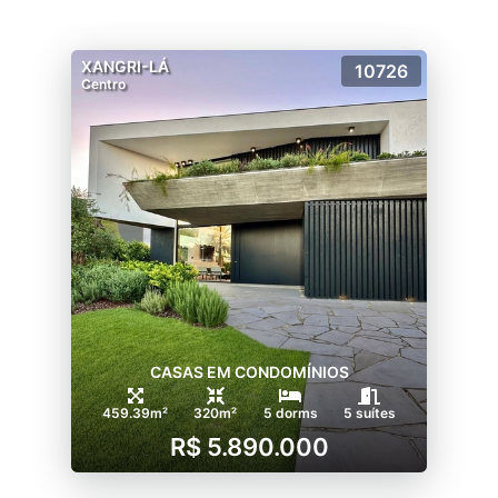
XANGRI-LÁ
10726
Centro
CASAS EM CONDOMÍNIOS
459.39m²
320m²
5 dorms
5 suítes
R$ 5.890.000