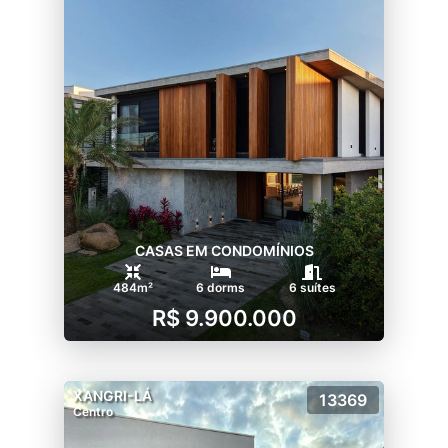
CASAS EM CONDOMÍNIOS
484m²
6 dorms
6 suítes
R$ 9.900.000
XANGRI-LÁ
13369
Centro