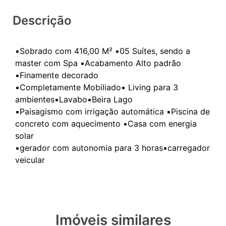
Descrição
▪️Sobrado com 416,00 M² ▪️05 Suítes, sendo a
master com Spa ▪️Acabamento Alto padrão
▪️Finamente decorado
▪️Completamente Mobiliado▪️ Living para 3
ambientes▪️Lavabo▪️Beira Lago
▪️Paisagismo com irrigação automática ▪️Piscina de
concreto com aquecimento ▪️Casa com energia
solar
▪️gerador com autonomia para 3 horas▪️carregador
Imóveis similares