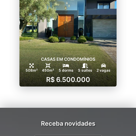
CASAS EM CONDOMÍNIOS
508m²
450m²
5 dorms
5 suítes
2 vagas
R$ 6.500.000
Receba novidades