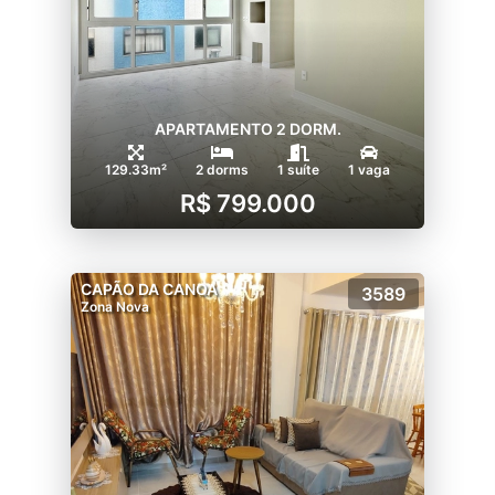
APARTAMENTO 2 DORM.
129.33m²
2 dorms
1 suíte
1 vaga
R$ 799.000
CAPÃO DA CANOA
3589
Zona Nova