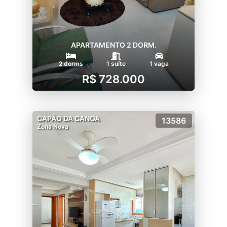
APARTAMENTO 2 DORM.
2 dorms
1 suíte
1 vaga
R$ 728.000
CAPÃO DA CANOA
13586
Zona Nova