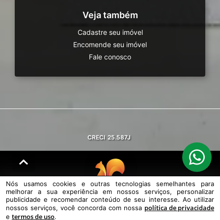
Veja também
Cadastre seu imóvel
Encomende seu imóvel
Fale conosco
CRECI
25.587J
Nós usamos cookies e outras tecnologias semelhantes para
melhorar a sua experiência em nossos serviços, personalizar
© DESENVOLVIDO PELA
AGIL.NET
publicidade e recomendar conteúdo de seu interesse. Ao utilizar
política de privacidade
nossos serviços, você concorda com nossa
Nós usamos cookies e outras tecnologias semelhantes para melhorar a
termos de uso
sua experiência em nossos serviços, personalizar publicidade e
e
.