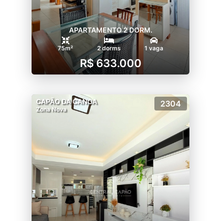
APARTAMENTO 2 DORM.
75m²
2 dorms
1 vaga
R$ 633.000
CAPÃO DA CANOA
2304
Zona Nova