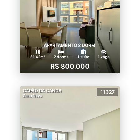
APARTAMENTO 2 DORM.
61.42m²
2 dorms
1 suíte
1 vaga
R$ 800.000
CAPÃO DA CANOA
11327
Zona Nova