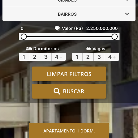
BAIRROS
0
Valor (R$)
2.250.000.000
Dormitórios
Vagas
1
2
3
4
+
1
2
3
4
+
LIMPAR FILTROS
BUSCAR
APARTAMENTO 1 DORM.