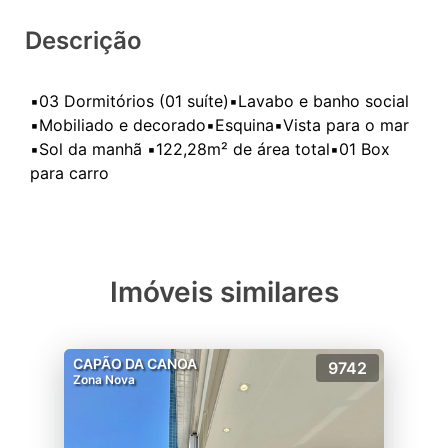
Descrição
▪️03 Dormitórios (01 suíte)▪️Lavabo e banho social
▪️Mobiliado e decorado▪️Esquina▪️Vista para o mar
▪️Sol da manhã ▪️122,28m² de área total▪️01 Box
Imóveis similares
CAPÃO DA CANOA
9742
Zona Nova