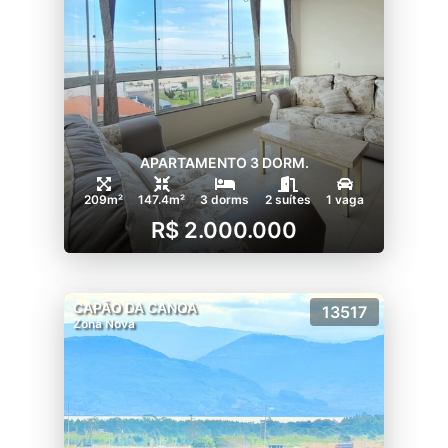
APARTAMENTO 3 DORM.
209m²
147.4m²
3 dorms
2 suítes
1 vaga
R$ 2.000.000
CAPÃO DA CANOA
13517
Zona Nova