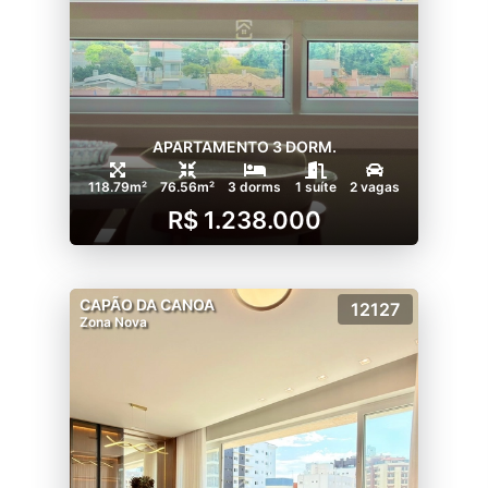
APARTAMENTO 3 DORM.
118.79m²
76.56m²
3 dorms
1 suíte
2 vagas
R$ 1.238.000
CAPÃO DA CANOA
12127
Zona Nova