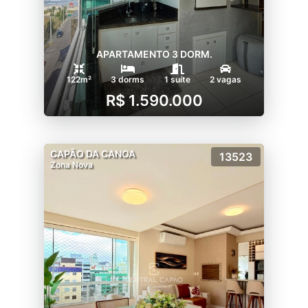
APARTAMENTO 3 DORM.
122m²
3 dorms
1 suíte
2 vagas
R$ 1.590.000
CAPÃO DA CANOA
13523
Zona Nova