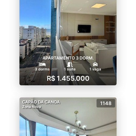
APARTAMENTO 3 DORM.
3 dorms
1 suíte
1 vaga
R$ 1.455.000
CAPÃO DA CANOA
1148
Zona Nova