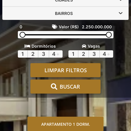
BAIRROS
0
Valor (R$)
2.250.000.000
Dormitórios
Vagas
1
2
3
4
+
1
2
3
4
+
LIMPAR FILTROS
BUSCAR
APARTAMENTO 1 DORM.