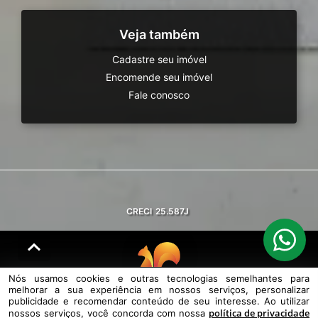
Veja também
Cadastre seu imóvel
Encomende seu imóvel
Fale conosco
CRECI
25.587J
Nós usamos cookies e outras tecnologias semelhantes para
melhorar a sua experiência em nossos serviços, personalizar
© DESENVOLVIDO PELA
AGIL.NET
publicidade e recomendar conteúdo de seu interesse. Ao utilizar
política de privacidade
nossos serviços, você concorda com nossa
Nós usamos cookies e outras tecnologias semelhantes para melhorar a