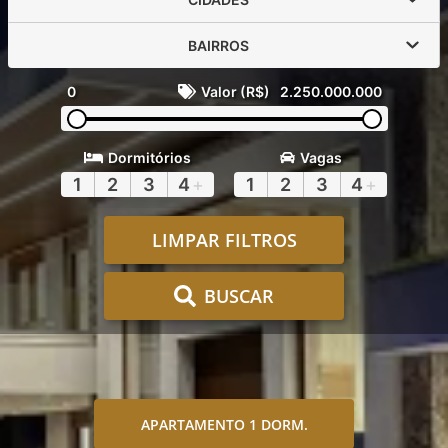
BAIRROS
0
Valor (R$)
2.250.000.000
Dormitórios
Vagas
1
2
3
4
+
1
2
3
4
+
LIMPAR FILTROS
BUSCAR
APARTAMENTO 1 DORM.