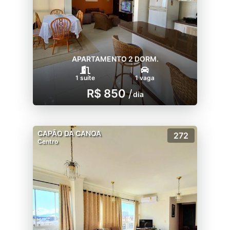
APARTAMENTO 2 DORM.
1 suíte
1 vaga
R$ 850
/
dia
CAPÃO DA CANOA
272
Centro