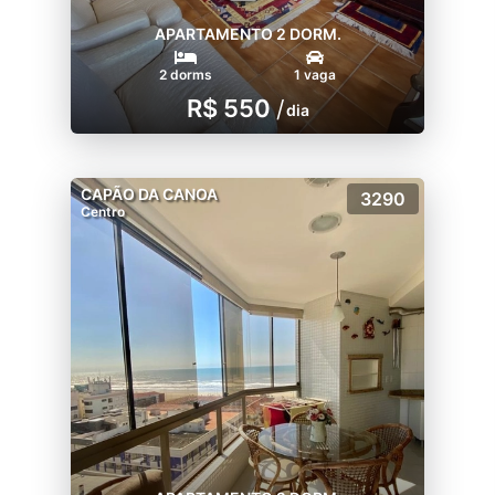
APARTAMENTO 2 DORM.
2 dorms
1 vaga
R$ 550
/
dia
CAPÃO DA CANOA
3290
Centro