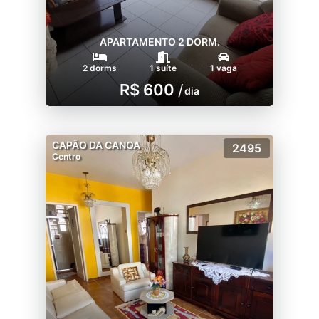
APARTAMENTO 2 DORM.
2 dorms
1 suíte
1 vaga
R$ 600
/
dia
CAPÃO DA CANOA
2495
Centro