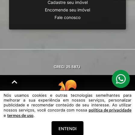
Cadastre seu imóvel
Encomende seu imóvel
Fale conosco
CRECI
25.587J
Nós usamos cookies e outras tecnologias semelhantes para
melhorar a sua experiência em nossos serviços, personalizar
© DESENVOLVIDO PELA
AGIL.NET
publicidade e recomendar conteúdo de seu interesse. Ao utilizar
política de privacidade
nossos serviços, você concorda com nossa
Nós usamos cookies e outras tecnologias semelhantes para melhorar a
termos de uso
sua experiência em nossos serviços, personalizar publicidade e
e
.
recomendar conteúdo de seu interesse. Ao utilizar nossos serviços,
você concorda com nossa política de privacidade e termos de uso.
ENTENDI
Política de Privacidade
Termos de uso