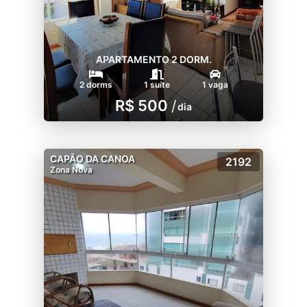
APARTAMENTO 2 DORM.
2 dorms
1 suíte
1 vaga
R$ 500
/
dia
CAPÃO DA CANOA
2192
Zona Nova